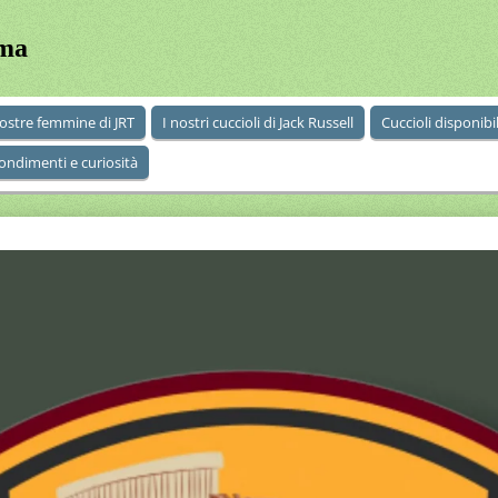
oma
ostre femmine di JRT
I nostri cuccioli di Jack Russell
Cuccioli disponibil
ondimenti e curiosità