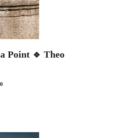
a Point
🔹 Theo
/0