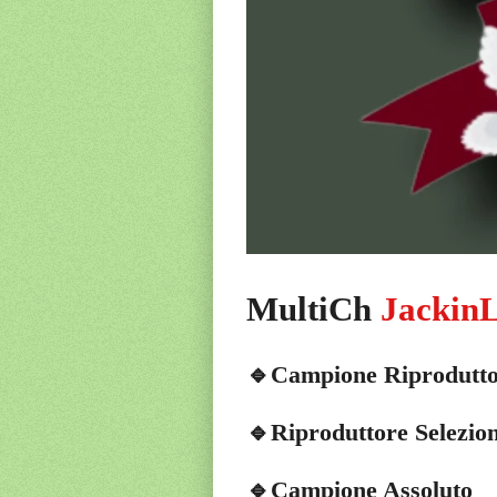
MultiCh
Jackin
🔹Campione Riprodutt
🔹Riproduttore Selezio
🔹Campione Assoluto