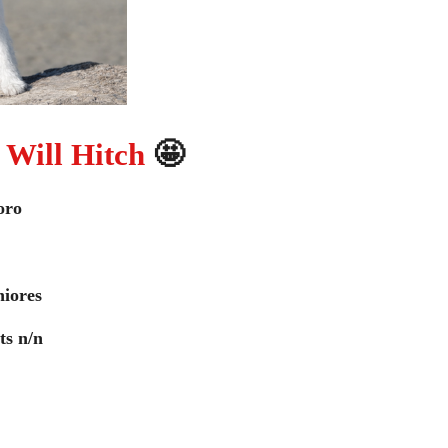
 Will Hitch
🤩
oro
niores
s n/n