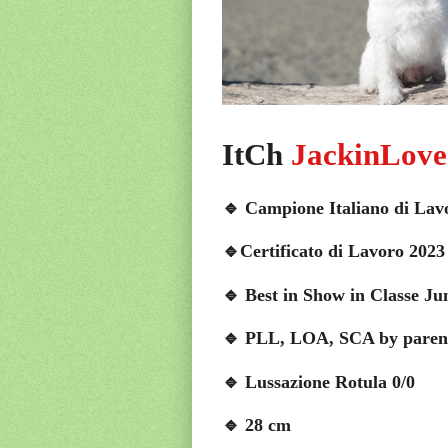
ItCh
JackinLove
🔹 Campione Italiano di Lav
🔹Certificato di Lavoro 2023
🔹 Best in Show in Classe Ju
🔹 PLL, LOA, SCA by parent
🔹 Lussazione Rotula 0/0
🔹 28 cm