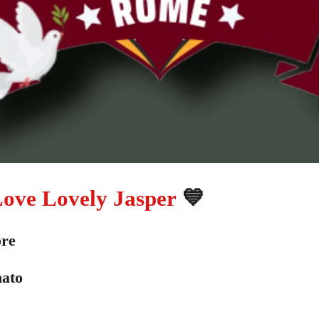
Love Lovely Jasper
💙
ore
nato