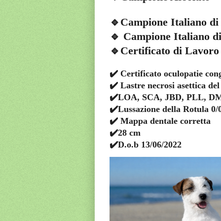
🔹Campione Italiano di
🔹 Campione Italiano d
🔹Certificato di Lavoro
✔️ Certificato oculopatie con
✔️ Lastre necrosi asettica del
✔️LOA, SCA, JBD, PLL, DM
✔️Lussazione della Rotula 0/
✔️ Mappa dentale corretta
✔️28 cm
✔️D.o.b 13/06/2022